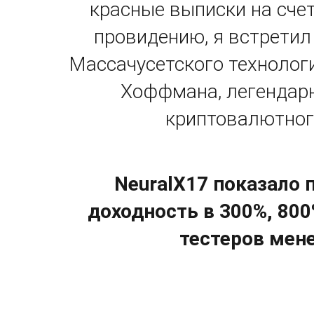
красные выписки на сче
провидению, я встретил
Массачусетского технолог
Хоффмана, легендарн
криптовалютного
NeuralX17 показало 
доходность в 300%, 800
тестеров мене