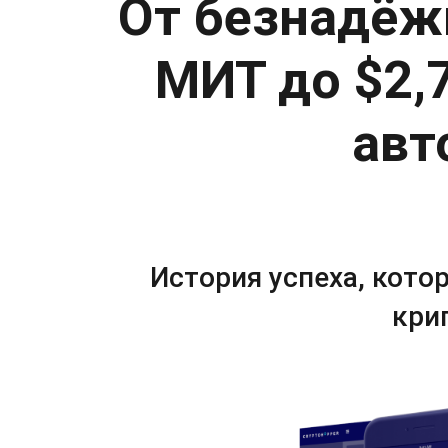
От безнадёж
МИТ до $2,
авт
История успеха, кото
кри